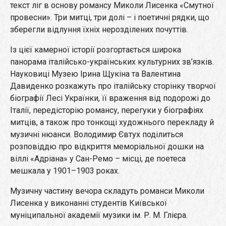
текст ліг в основу романсу Миколи Лисенка «Смутної
провесни». Три митці, три долі – і поетичні рядки, що
зберегли відлуння їхніх нерозділених почуттів.
Із цієї камерної історії розгортається широка
панорама італійсько-українських культурних зв’язків.
Науковиці Музею Ірина Щукіна та Валентина
Давиденко розкажуть про італійську сторінку творчої
біографії Лесі Українки, її враження від подорожі до
Італії, передісторію романсу, перегуки у біографіях
митців, а також про тонкощі художнього перекладу й
музичні нюанси. Володимир Євтух поділиться
розповіддю про відкриття меморіальної дошки на
віллі «Адріана» у Сан-Ремо – місці, де поетеса
мешкала у 1901–1903 роках.
Музичну частину вечора складуть романси Миколи
Лисенка у виконанні студентів Київської
муніципальної академії музики ім. Р. М. Глієра.