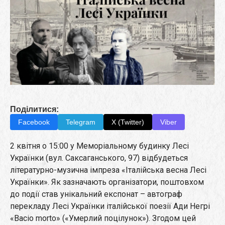
Поділитися:
Facebook
Telegram
X (Twitter)
Viber
2 квітня о 15:00 у Меморіальному будинку Лесі
Українки (вул. Саксаганського, 97) відбудеться
літературно-музична імпреза «Італійська весна Лесі
Українки». Як зазначають організатори, поштовхом
до події став унікальний експонат – автограф
перекладу Лесі Українки італійської поезії Ади Негрі
«Bacio morto» («Умерлий поцілунок»). Згодом цей