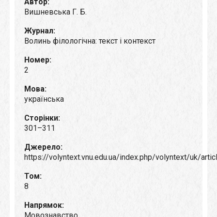
Автор:
Вишневська Г. Б.
Журнал:
Волинь філологічна: текст і контекст
Номер:
2
Мова:
українська
Сторінки:
301–311
Джерело:
https://volyntext.vnu.edu.ua/index.php/volyntext/uk/arti
Том:
8
Напрямок:
Мовознавство