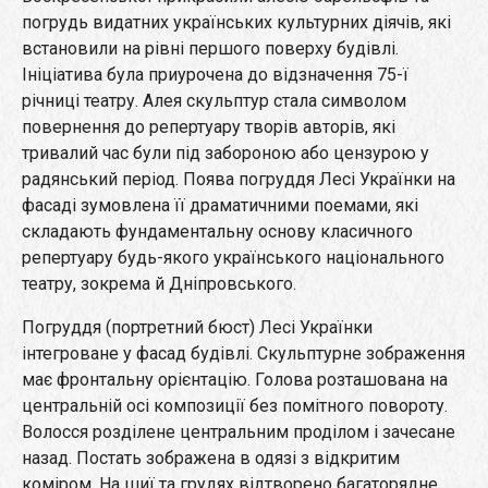
погрудь видатних українських культурних діячів, які
встановили на рівні першого поверху будівлі.
Ініціатива була приурочена до відзначення 75-ї
річниці театру. Алея скульптур стала символом
повернення до репертуару творів авторів, які
тривалий час були під забороною або цензурою у
радянський період. Поява погруддя Лесі Українки на
фасаді зумовлена її драматичними поемами, які
складають фундаментальну основу класичного
репертуару будь-якого українського національного
театру, зокрема й Дніпровського.
Погруддя (портретний бюст) Лесі Українки
інтегроване у фасад будівлі. Скульптурне зображення
має фронтальну орієнтацію. Голова розташована на
центральній осі композиції без помітного повороту.
Волосся розділене центральним проділом і зачесане
назад. Постать зображена в одязі з відкритим
коміром. На шиї та грудях відтворено багаторядне