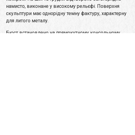
намисто, виконане у високому рельєфі. Поверхня
скульптури має однорідну темну фактуру, характерну
для литого металу.
Бюст встановлено на прямокутному консольному
постаменті, який є складовою фасадної композиції.
На його нижній частині розміщено меморіальний
напис із датами життя Лесі Українки «1871–1913».
Архітектурне обрамлення пам’ятника утворене
напівкруглою арковою нішею, підтримуваною
двома пілястрами. Скульптура розташована в центрі
ніші, що забезпечує її композиційне виділення та
просторове акцентування на площині фасаду.
Інформація про скульптора
ЧЕКАНЬОВ Костянтин Іванович (1931–2000) –
український скульптор, Заслужений художник УРСР.