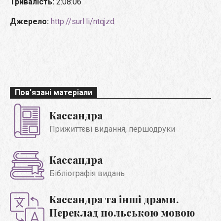
Тривалість:
2:08:06
Джерело:
http://surl.li/ntqjzd
Пов'язані матеріали
Кассандра
Прижиттєві видання, першодруки
Кассандра
Бібліографія видань
Кассандра та інші драми.
Переклад польською мовою